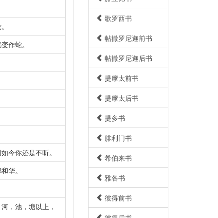
歌罗西书
蛇。
帖撒罗尼迦前书
就变作蛇。
帖撒罗尼迦后书
提摩太前书
提摩太后书
提多书
腓利门书
到如今你还是不听。
希伯来书
耶和华。
雅各书
彼得前书
，河，池，塘以上，
彼得后书