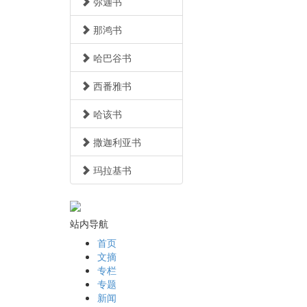
弥迦书
那鸿书
哈巴谷书
西番雅书
哈该书
撒迦利亚书
玛拉基书
站内导航
首页
文摘
专栏
专题
新闻