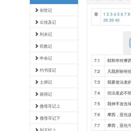
创世记
章
1
2
3
4
5
6
7
8
38
39
40
出埃及记
利未记
民数记
申命记
7:1
耶和华对摩
约书亚记
7:2
凡我所吩咐
士师记
7:3
我要使法老
7:4
但法老必不
路得记
7:5
我伸手攻击
撒母耳记上
7:6
摩西，亚伦
撒母耳记下
7:7
摩西，亚伦
列王纪上