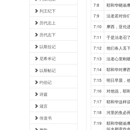
7:8
耶和华晓谕
列王纪下
7:9
法老若对你
历代志上
7:10
摩西，亚伦
历代志下
7:11
于是法老召
以斯拉记
7:12
他们各人丢
尼希米记
7:13
法老心里刚
7:14
耶和华对摩
以斯帖记
7:15
明日早晨，
约伯记
7:16
对他说，耶
诗篇
7:17
耶和华这样
箴言
7:18
河里的鱼必
传道书
7:19
耶和华晓谕
叫水都变作
雅歌