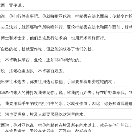
摩西，亚伦说，
们说，你们行件奇事吧。你就吩咐亚伦说，把杖丢在法老面前，使杖变作
进去见法老，就照耶和华所吩咐的行。亚伦把杖丢在法老和臣仆面前，杖
了博士和术士来，他们是埃及行法术的，也用邪术照样而行。
下自己的杖，杖就变作蛇，但亚伦的杖吞了他们的杖。
硬，不肯听从摩西，亚伦，正如耶和华所说的。
西说，法老心里固执，不肯容百姓去。
他出来往水边去，你要往河边迎接他，手里要拿着那变过蛇的杖，
和华希伯来人的神打发我来见你，说，容我的百姓去，好在旷野事奉我。
说，我要用我手里的杖击打河中的水，水就变作血，因此，你必知道我是
死，河也要腥臭，埃及人就要厌恶吃这河里的水。
摩西说，你对亚伦说，把你的杖伸在埃及所有的水以上，就是在他们的江
血。在埃及遍地，无论在木器中，石器中，都必有血。