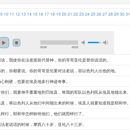
9
10
11
12
13
14
15
16
17
18
19
20
21
22
23
24
25
26
27
28
29
30
3
00:00
04:23
西说，我使你在法老面前代替神，你的哥哥亚伦是替你说话的。
你的，你都要说。你的哥哥亚伦要对法老说，容以色列人出他的地。
的心刚硬，也要在埃及地多行神迹奇事。
听你们，我要伸手重重地刑罚埃及，将我的军队以色列民从埃及地领出来
埃及，将以色列人从他们中间领出来的时候，埃及人就要知道我是耶和华
这样行，耶和华怎样吩咐他们，他们就照样行了。
与法老说话的时候，摩西八十岁，亚伦八十三岁。