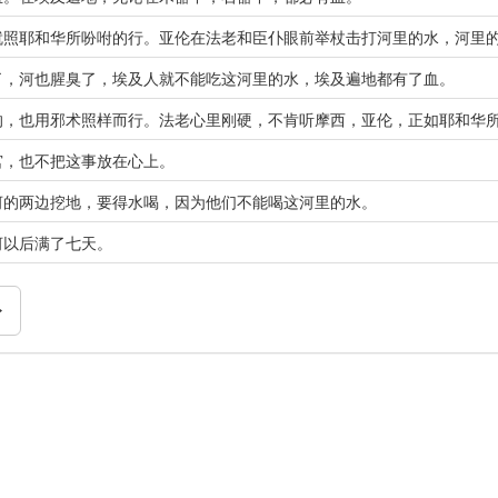
就照耶和华所吩咐的行。亚伦在法老和臣仆眼前举杖击打河里的水，河里
了，河也腥臭了，埃及人就不能吃这河里的水，埃及遍地都有了血。
的，也用邪术照样而行。法老心里刚硬，不肯听摩西，亚伦，正如耶和华
宫，也不把这事放在心上。
河的两边挖地，要得水喝，因为他们不能喝这河里的水。
河以后满了七天。