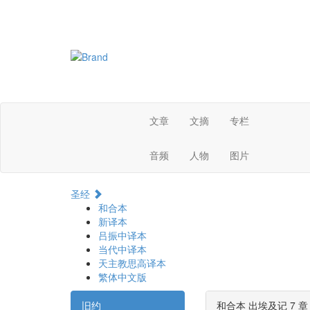
文章
文摘
专栏
音频
人物
图片
圣经
和合本
新译本
吕振中译本
当代中译本
天主教思高译本
繁体中文版
旧约
和合本 出埃及记 7 章