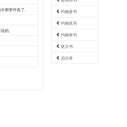
的水都变作血了。
约翰壹书
约翰贰书
所说的。
约翰叁书
犹大书
启示录