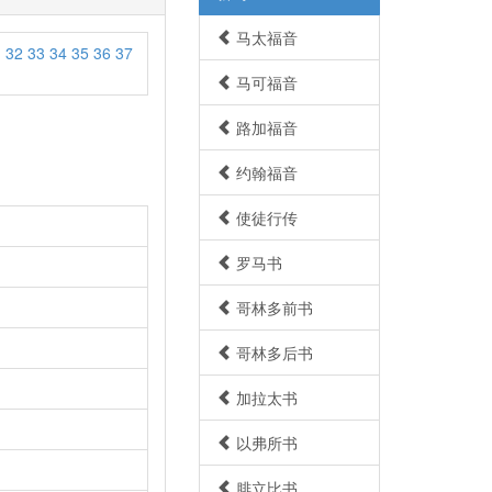
马太福音
1
32
33
34
35
36
37
马可福音
路加福音
约翰福音
使徒行传
罗马书
哥林多前书
。
哥林多后书
。
加拉太书
以弗所书
腓立比书