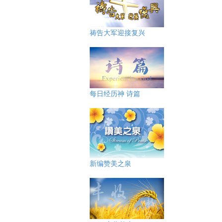
祷告大军迎接复兴
每日经历神 诗篇
新编赞美之泉