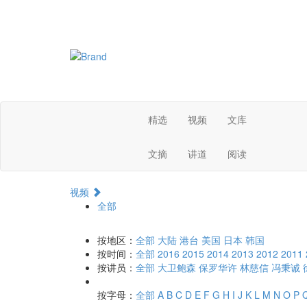
精选
视频
文库
文摘
讲道
阅读
视频
全部
按地区：
全部
大陆
港台
美国
日本
韩国
按时间：
全部
2016
2015
2014
2013
2012
2011
按讲员：
全部
大卫鲍森
保罗华许
林慈信
冯秉诚
按字母：
全部
A
B
C
D
E
F
G
H
I
J
K
L
M
N
O
P