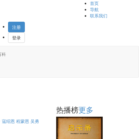
首页
导航
联系我们
注册
登录
百科
热播榜
更多
曾
寇绍恩
程蒙恩
吴勇