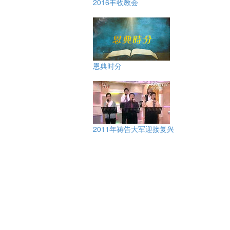
2016丰收教会
恩典时分
2011年祷告大军迎接复兴