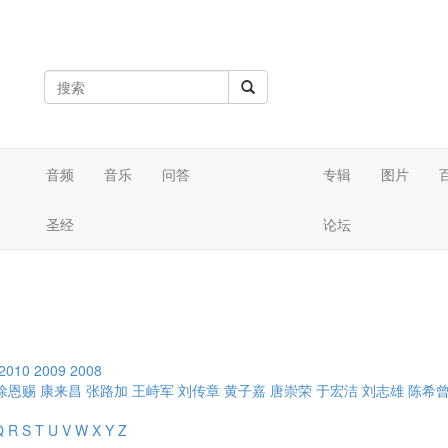
音频
音乐
问答
专辑
图片
圣经
论坛
2010
2009
2008
徐恩赐
康来昌
张路加
王峙军
刘传章
黄子嘉
唐崇荣
于宏洁
刘志雄
陈希
Q
R
S
T
U
V
W
X
Y
Z