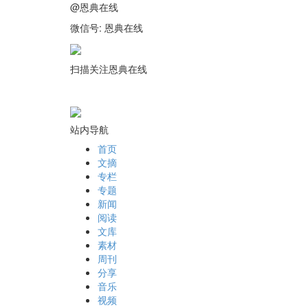
@恩典在线
微信号: 恩典在线
扫描关注恩典在线
站内导航
首页
文摘
专栏
专题
新闻
阅读
文库
素材
周刊
分享
音乐
视频