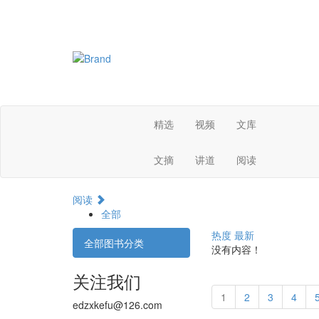
精选
视频
文库
文摘
讲道
阅读
阅读
全部
热度
最新
全部图书分类
没有内容！
关注我们
1
2
3
4
edzxkefu@126.com