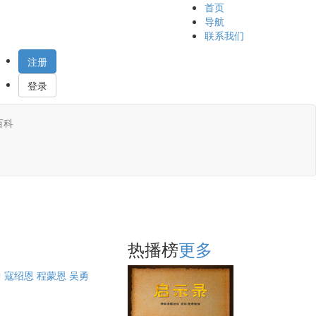
首页
导航
联系我们
注册
登录
百科
热播榜
更多
曾
寇绍恩
程蒙恩
吴勇