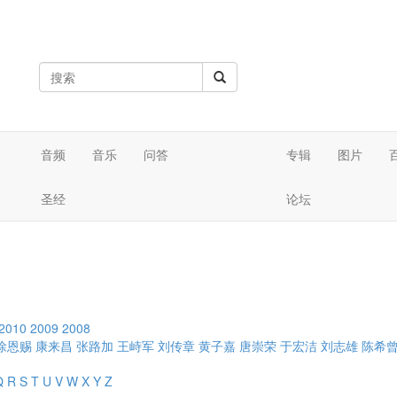
音频
音乐
问答
专辑
图片
圣经
论坛
2010
2009
2008
徐恩赐
康来昌
张路加
王峙军
刘传章
黄子嘉
唐崇荣
于宏洁
刘志雄
陈希
Q
R
S
T
U
V
W
X
Y
Z