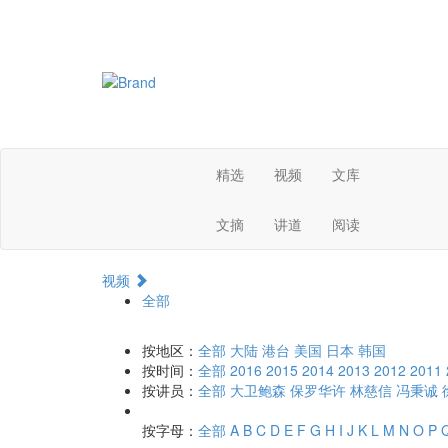
精选
视频
文库
文摘
讲道
阅读
视频
全部
按地区：
全部
大陆
港台
美国
日本
韩国
按时间：
全部
2016
2015
2014
2013
2012
2011
按讲员：
全部
大卫鲍森
保罗华许
林慈信
冯秉诚
按字母：
全部
A
B
C
D
E
F
G
H
I
J
K
L
M
N
O
P