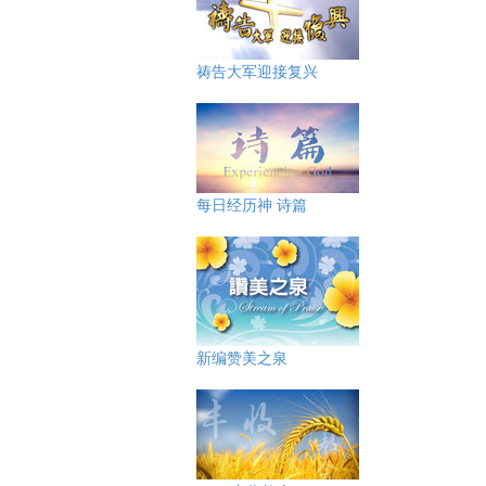
祷告大军迎接复兴
每日经历神 诗篇
新编赞美之泉