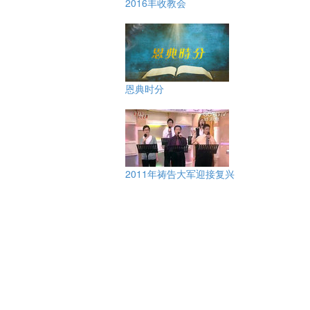
2016丰收教会
恩典时分
2011年祷告大军迎接复兴