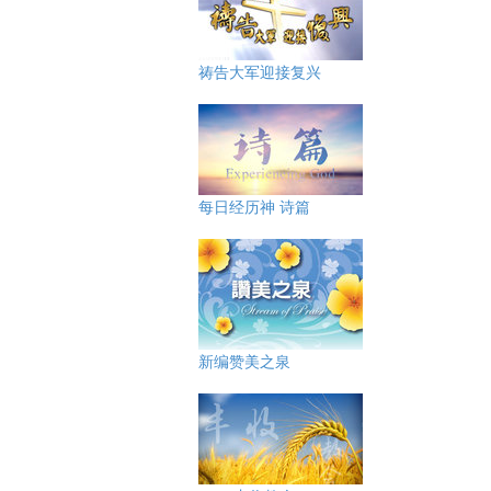
祷告大军迎接复兴
每日经历神 诗篇
新编赞美之泉