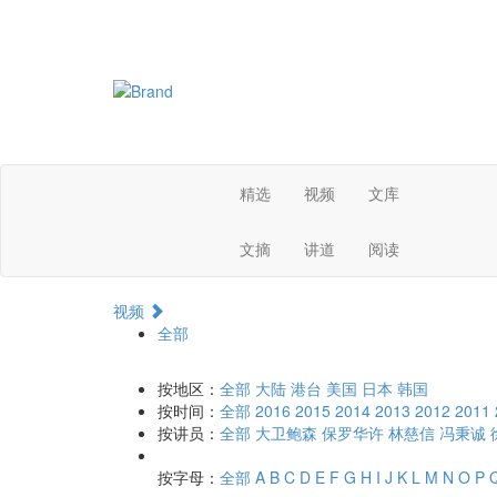
精选
视频
文库
文摘
讲道
阅读
视频
全部
按地区：
全部
大陆
港台
美国
日本
韩国
按时间：
全部
2016
2015
2014
2013
2012
2011
按讲员：
全部
大卫鲍森
保罗华许
林慈信
冯秉诚
按字母：
全部
A
B
C
D
E
F
G
H
I
J
K
L
M
N
O
P