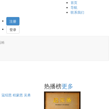
首页
导航
联系我们
注册
登录
百科
热播榜
更多
曾
寇绍恩
程蒙恩
吴勇