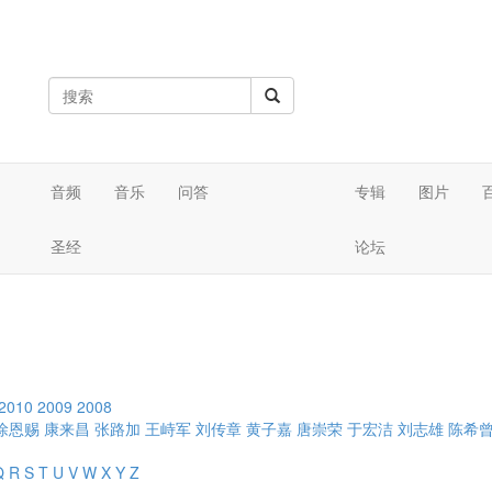
音频
音乐
问答
专辑
图片
圣经
论坛
2010
2009
2008
徐恩赐
康来昌
张路加
王峙军
刘传章
黄子嘉
唐崇荣
于宏洁
刘志雄
陈希
Q
R
S
T
U
V
W
X
Y
Z