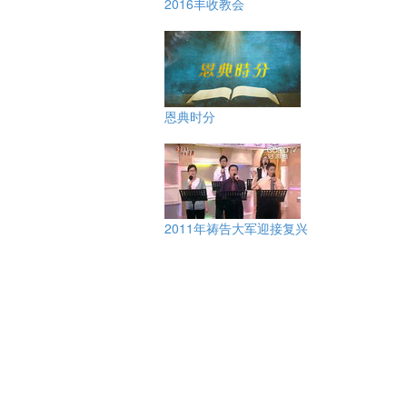
2016丰收教会
恩典时分
2011年祷告大军迎接复兴