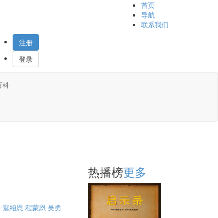
首页
导航
联系我们
注册
登录
百科
热播榜
更多
曾
寇绍恩
程蒙恩
吴勇