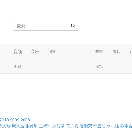
音频
音乐
问答
专辑
图片
圣经
论坛
2010
2009
2008
徐恩赐
康来昌
张路加
王峙军
刘传章
黄子嘉
唐崇荣
于宏洁
刘志雄
陈希