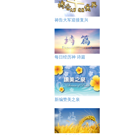
祷告大军迎接复兴
每日经历神 诗篇
新编赞美之泉