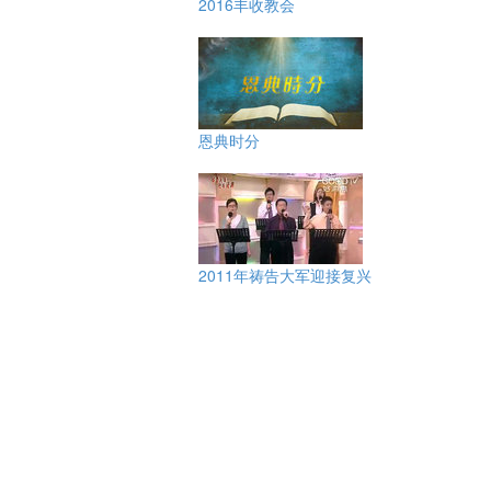
2016丰收教会
恩典时分
2011年祷告大军迎接复兴