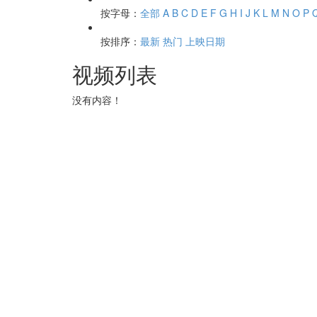
按字母：
全部
A
B
C
D
E
F
G
H
I
J
K
L
M
N
O
P
按排序：
最新
热门
上映日期
视频列表
没有内容！