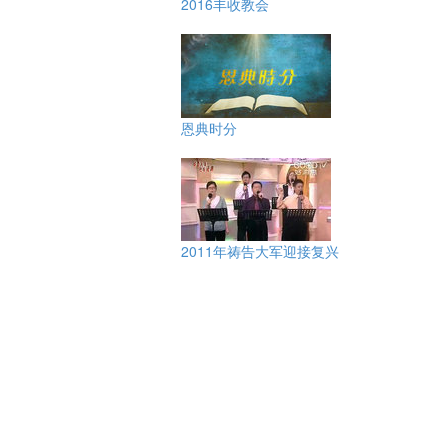
2016丰收教会
恩典时分
2011年祷告大军迎接复兴