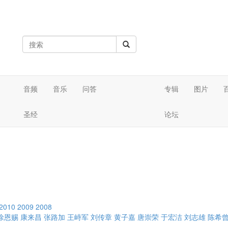
音频
音乐
问答
专辑
图片
圣经
论坛
2010
2009
2008
徐恩赐
康来昌
张路加
王峙军
刘传章
黄子嘉
唐崇荣
于宏洁
刘志雄
陈希