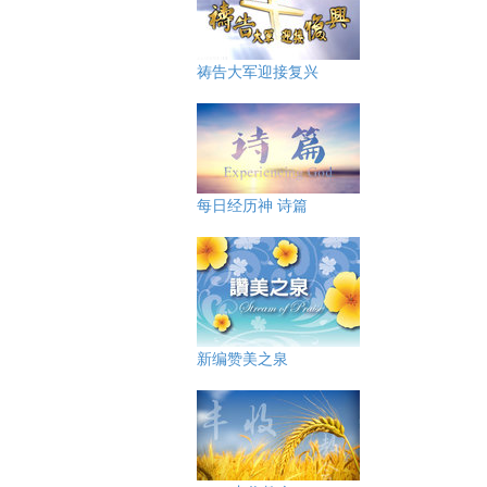
祷告大军迎接复兴
每日经历神 诗篇
新编赞美之泉