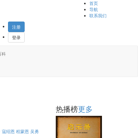
首页
导航
联系我们
注册
登录
百科
热播榜
更多
曾
寇绍恩
程蒙恩
吴勇