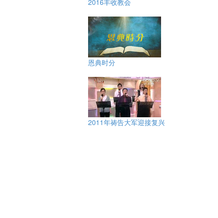
2016丰收教会
恩典时分
2011年祷告大军迎接复兴