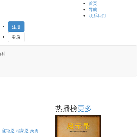
首页
导航
联系我们
注册
登录
百科
热播榜
更多
曾
寇绍恩
程蒙恩
吴勇