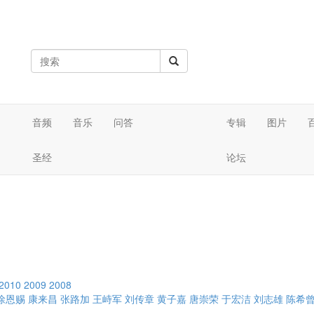
音频
音乐
问答
专辑
图片
圣经
论坛
2010
2009
2008
徐恩赐
康来昌
张路加
王峙军
刘传章
黄子嘉
唐崇荣
于宏洁
刘志雄
陈希