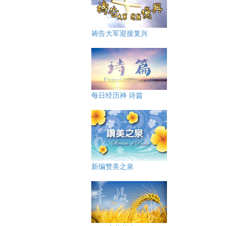
祷告大军迎接复兴
每日经历神 诗篇
新编赞美之泉