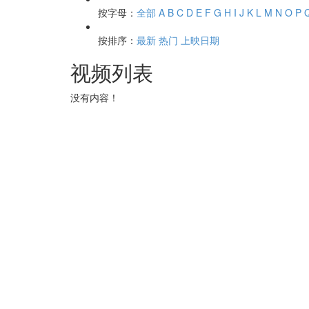
按字母：
全部
A
B
C
D
E
F
G
H
I
J
K
L
M
N
O
P
按排序：
最新
热门
上映日期
视频列表
没有内容！