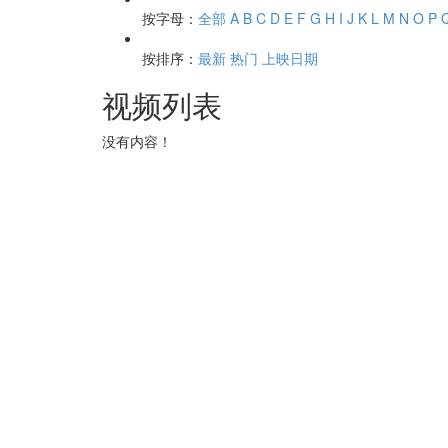
按字母：
全部
A
B
C
D
E
F
G
H
I
J
K
L
M
N
O
P
按排序：
最新
热门
上映日期
视频列表
没有内容！