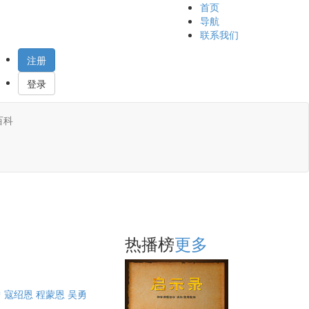
首页
导航
联系我们
注册
登录
百科
热播榜
更多
曾
寇绍恩
程蒙恩
吴勇