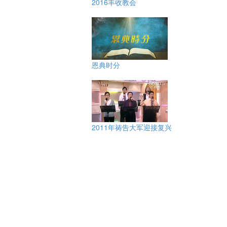
2016丰收教会
恩典时分
2011年祷告大军迎接复兴