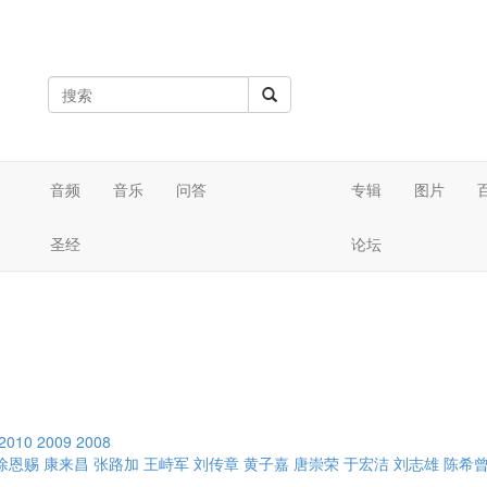
音频
音乐
问答
专辑
图片
圣经
论坛
2010
2009
2008
徐恩赐
康来昌
张路加
王峙军
刘传章
黄子嘉
唐崇荣
于宏洁
刘志雄
陈希