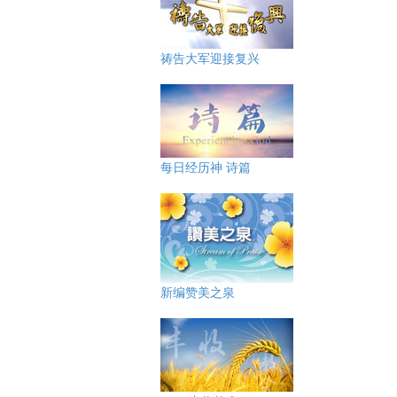
祷告大军迎接复兴
每日经历神 诗篇
新编赞美之泉