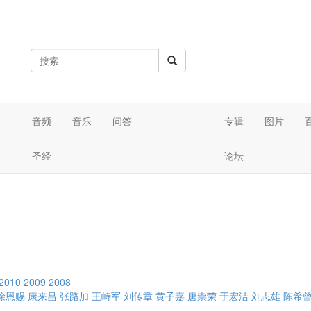
音频
音乐
问答
专辑
图片
圣经
论坛
2010
2009
2008
徐恩赐
康来昌
张路加
王峙军
刘传章
黄子嘉
唐崇荣
于宏洁
刘志雄
陈希