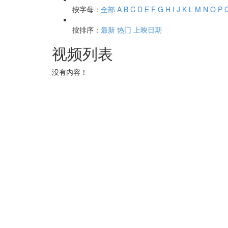
按字母：
全部
A
B
C
D
E
F
G
H
I
J
K
L
M
N
O
P
按排序：
最新
热门
上映日期
视频列表
没有内容！