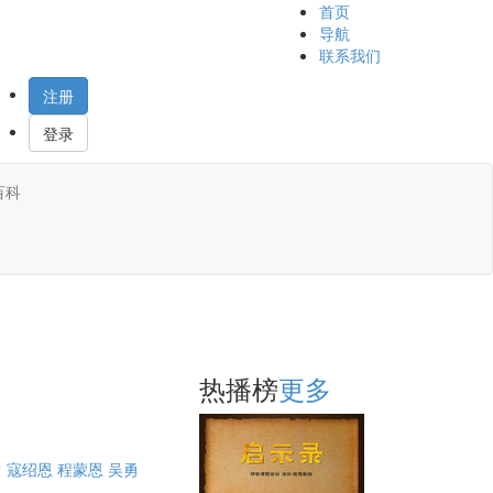
首页
导航
联系我们
注册
登录
百科
热播榜
更多
曾
寇绍恩
程蒙恩
吴勇