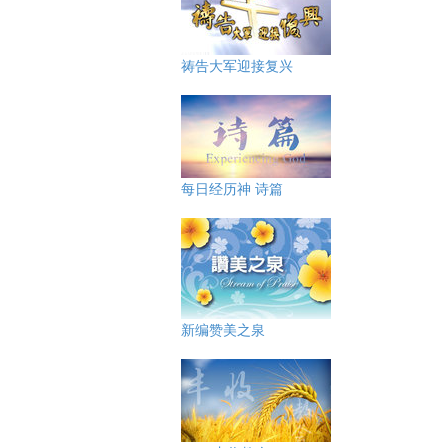
祷告大军迎接复兴
每日经历神 诗篇
新编赞美之泉