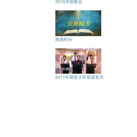
2016丰收教会
恩典时分
2011年祷告大军迎接复兴