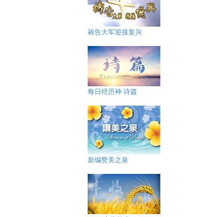
祷告大军迎接复兴
每日经历神 诗篇
新编赞美之泉