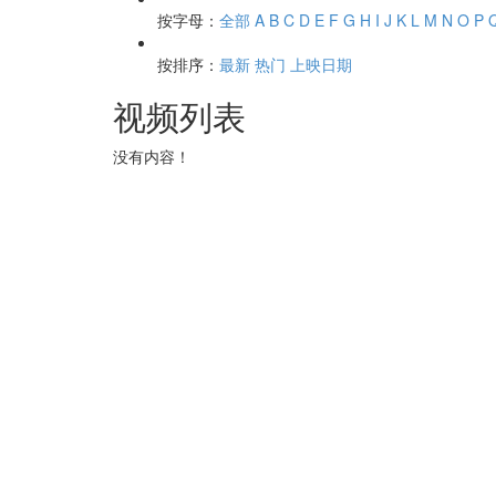
按字母：
全部
A
B
C
D
E
F
G
H
I
J
K
L
M
N
O
P
按排序：
最新
热门
上映日期
视频列表
没有内容！