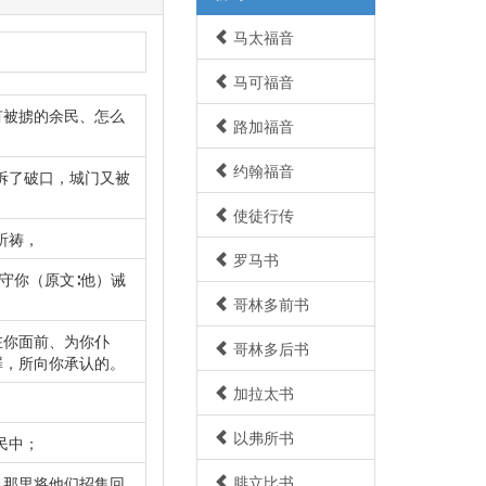
马太福音
马可福音
有被掳的余民、怎么
路加福音
约翰福音
拆了破口，城门又被
使徒行传
祈祷，
罗马书
守你（原文∶他）诫
哥林多前书
在你面前、为你仆
哥林多后书
罪，所向你承认的。
加拉太书
以弗所书
民中；
腓立比书
从那里将他们招集回