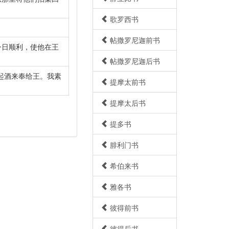
歌罗西书
帖撒罗尼迦前书
今日顺利，使他在王
帖撒罗尼迦后书
起酒来奉给王。我素
提摩太前书
提摩太后书
提多书
腓利门书
希伯来书
雅各书
彼得前书
彼得后书