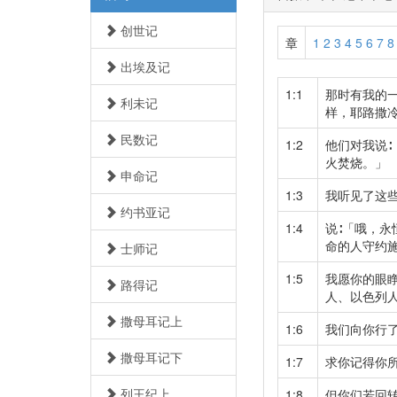
创世记
章
1
2
3
4
5
6
7
8
出埃及记
1:1
那时有我的
利未记
样，耶路撒
民数记
1:2
他们对我说
火焚烧。」
申命记
1:3
我听见了这
约书亚记
1:4
说∶「哦，永
命的人守约
士师记
1:5
我愿你的眼
路得记
人、以色列
撒母耳记上
1:6
我们向你行
撒母耳记下
1:7
求你记得你
列王纪上
1:8
但你们若回