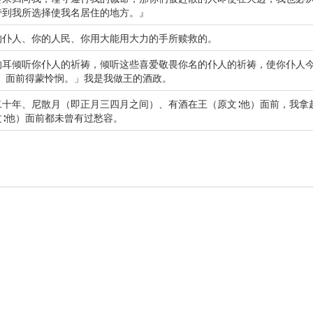
带到我所选择使我名居住的地方。』
的仆人、你的人民、你用大能用大力的手所赎救的。
的耳倾听你仆人的祈祷，倾听这些喜爱敬畏你名的仆人的祈祷，使你仆人
人）面前得蒙怜悯。」我是我做王的酒政。
二十年、尼散月（即正月三四月之间）、有酒在王（原文∶他）面前，我拿
文∶他）面前都未曾有过愁容。