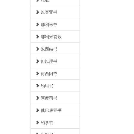
以赛亚书
耶利米书
耶利米哀歌
以西结书
但以理书
何西阿书
约珥书
阿摩司书
俄巴底亚书
约拿书