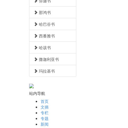
弥迦书
那鸿书
哈巴谷书
西番雅书
哈该书
撒迦利亚书
玛拉基书
站内导航
首页
文摘
专栏
专题
新闻