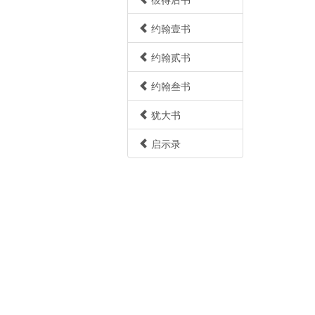
约翰壹书
约翰贰书
约翰叁书
犹大书
启示录