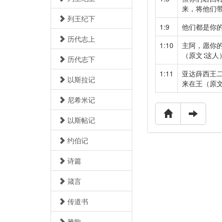
来，将他们
列王纪下
1:9
他们都是你
历代志上
1:10
主阿，愿你
（原文∶这
历代志下
1:11
亚达薛西王
以斯拉记
来在王（原
尼希米记
以斯帖记
约伯记
诗篇
箴言
传道书
雅歌