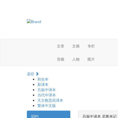
文章
文摘
专栏
音频
人物
图片
圣经
和合本
新译本
吕振中译本
当代中译本
天主教思高译本
繁体中文版
旧约
吕振中译本 尼希米记 