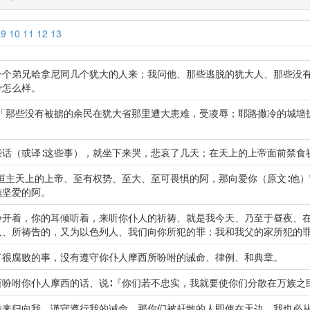
9
10
11
12
13
一个弟兄哈拿尼同几个犹大的人来；我问他、那些逃脱的犹大人、那些没
冷怎么样。
∶「那些没有被掳的余民在犹大省那里遭大患难，受凌辱；耶路撒冷的城墙
些话（或译∶这些事），就坐下来哭，悲哀了几天；在天上的上帝面前禁食
恒主天上的上帝、至有权势、至大、至可畏惧的阿，那向爱你（原文∶他）
施坚爱的阿。
睁开着，你的耳倾听着，来听你仆人的祈祷、就是我今天、乃至于昼夜、
人、所祷告的，又为以色列人、我们向你所犯的罪；我和我父的家所犯的
了很腐败的事，没有遵守你仆人摩西所吩咐的诫命、律例、和典章。
所吩咐你仆人摩西的话、说∶『你们若不忠实，我就要使你们分散在万族之
转来归向我，谨守遵行我的诫命，那你们被赶散的人即使在天边，我也必